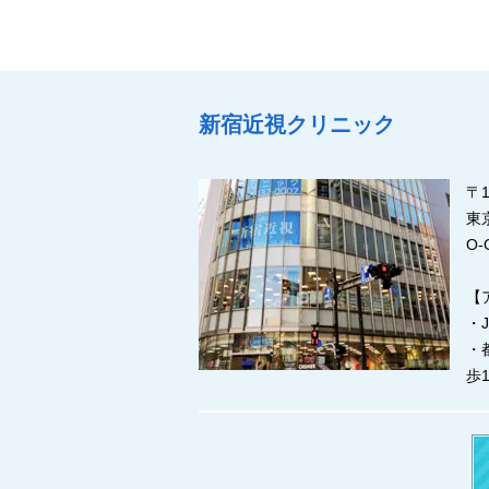
新宿近視クリニック
〒1
東
O
【
・
・
歩