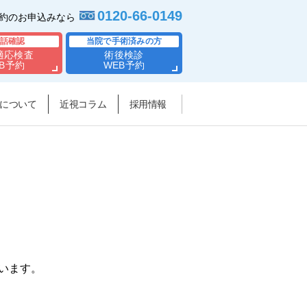
0120-66-0149
予約のお申込みなら
話確認
当院で手術済みの方
適応検査
術後検診
B予約
WEB予約
について
近視コラム
採用情報
います。