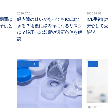
2026.07.01
2026.07.01
期間は
緑内障の疑いがあってもICLはで
ICL手術
子供と
きる？術後に緑内障になるリスク
安心して
は？眼圧への影響や適応条件を解
解説
説
レーシック
ICL
2026.06.15