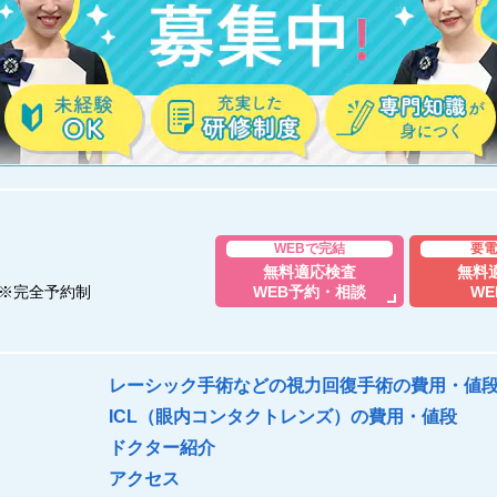
WEBで完結
要電
無料適応検査
無料
※完全予約制
WEB予約・相談
WE
レーシック手術などの視力回復手術の費用・値
ICL（眼内コンタクトレンズ）の費用・値段
ドクター紹介
アクセス