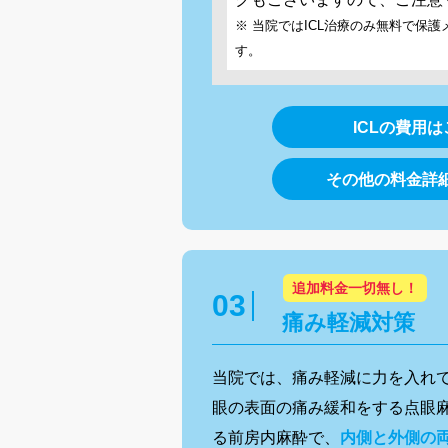
※ 当院ではICL治療のみ無料で保
す。
ICLの費用
その他の料金詳
追加料金一切無し！
痛み軽減対策
当院では、痛み軽減に力を入れ
眼の表面の痛み緩和をする点眼
る前房内麻酔で、
内側と外側の