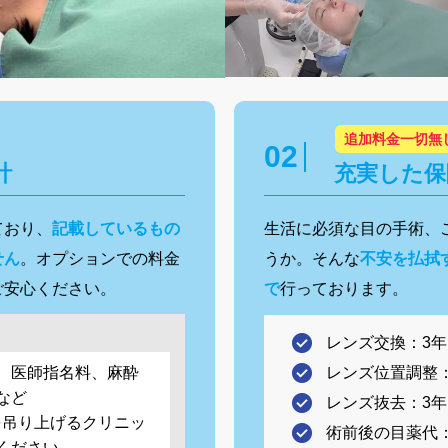
追加料金一切無
計
充実した保
ており、
記載しているもの
生活に必須な目の手術、
せん
。オプションでの料金
うか。そんな
不安を払拭
ご安心ください。
で
行っております。
レンズ交換：3
、医師指名料、麻酔
レンズ位置調整
など
レンズ抜去：3
を吊り上げるクリニッ
術前後の目薬代
ください。