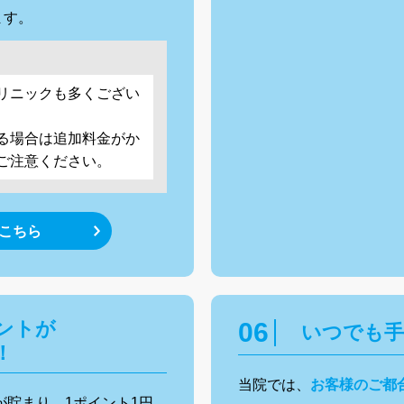
ます。
リニックも多くござい
る場合は追加料金がか
ご注意ください。
こちら
ントが
いつでも手
！
当院では、
お客様のご都
が貯まり、1ポイント1円