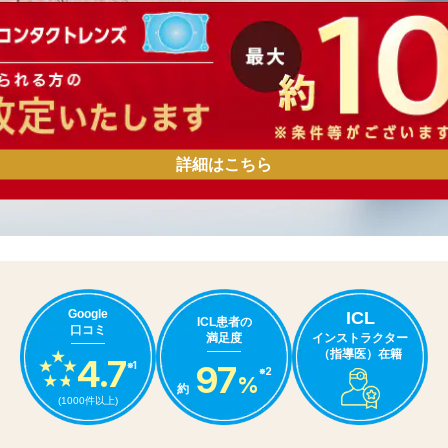
詳細はこちら
Google
ICL
ICL患者の
口コミ
インストラクター
満足度
（指導医）在籍
4.7
97
※1
※2
%
約
(1000件以上)