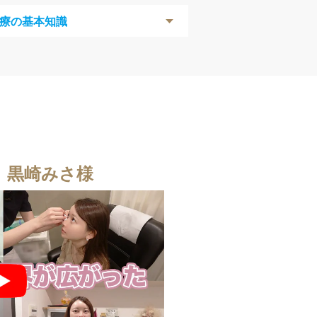
療の基本知識
！
er 黒崎みさ様