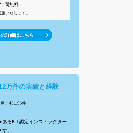
1年間無料
実施いたします。
容の詳細はこちら
12
万件の実績と経験
治療：
43,196
件
あるICL認定インストラクター
ます。