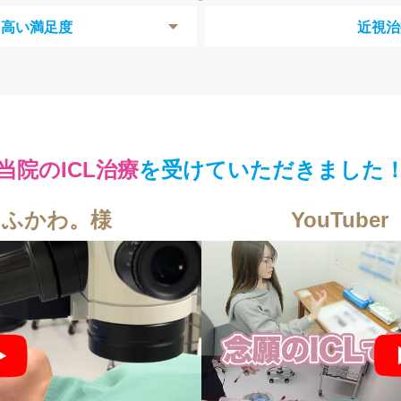
る高い満足度
近視治
当院のICL治療
を受けていただきました
r ふかわ。様
YouTub