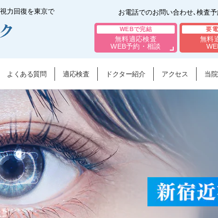
視力回復を東京で
お電話でのお問い合わせ､検査
WEBで完結
要電
無料適応検査
無料
WEB予約・相談
WE
よくある質問
適応検査
ドクター紹介
アクセス
当院