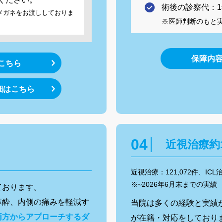
術後の診察代：
護メガネをお渡ししておりま
※医師判断のもと
保障内
はこちら
細はこちら
近視治療約
近視治療：
121,072
件、ICL
※~
2026年6月
末までの実績
ております。
麻酔、内側の痛みを軽減す
当院は多くの経験と実績が
両方からアプローチするダ
が在籍・対応をしており