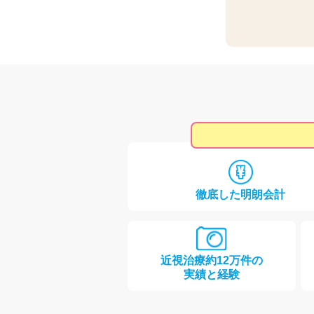
徹底した明朗会計
近視治療
約
12
万件の
実績と経験