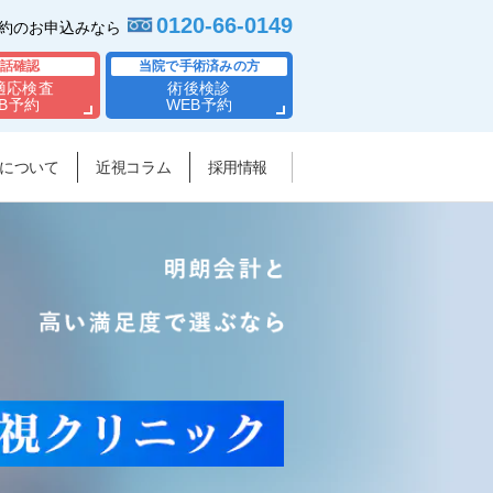
0120-66-0149
予約のお申込みなら
話確認
当院で手術済みの方
適応検査
術後検診
B予約
WEB予約
について
近視コラム
採用情報