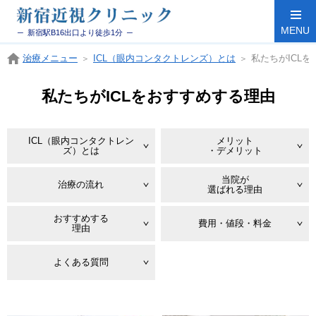
MENU
─ 新宿駅B16出口より徒歩1分 ─
治療メニュー
ICL（眼内コンタクトレンズ）とは
私たちがICL
よくある質問
適応検査
当院について
選ばれる理由
ICLの魅力
私たちがICLをおすすめする理由
ICL（眼内コンタクトレン
メリット
ズ）とは
・デメリット
当院が
治療の流れ
選ばれる理由
おすすめする
費用・値段・料金
理由
よくある質問