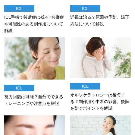
ICL
ICL
ICL手術で後遺症は残る?合併症
近視は治る？原因や予防、矯正
や可能性のある副作用について
方法について解説
解説
ICL
ICL
オルソケラトロジーは後悔す
視力回復は可能？自分でできる
る？副作用や中断の影響、後悔
トレーニングや注意点を解説
を防ぐポイントを解説